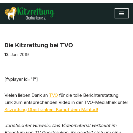
Zum
Inhalt
springen
Die Kitzrettung bei TVO
13. Juni 2019
[fvplayer id=“1″]
Vielen lieben Dank an
TVO
für die tolle Berichterstattung.
Link zum entsprechenden Video in der TVO-Mediathek unter
Kitzrettung Oberfranken: Kampf dem Mähtod!
Juristischter Hinweis: Das Videomaterial verbleibt im
Eigentum von TV Oberfranken. Es handelt sich um eine