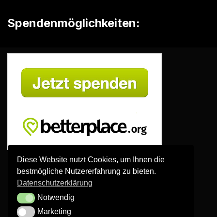
Spendenmöglichkeiten:
Diese Website nutzt Cookies, um Ihnen die
Bankverbindung
:
bestmögliche Nutzererfahrung zu bieten.
IBAN: DE91 7806 0896 0001 8463 02
Datenschutzerklärung
BIC: GENODEF1HO1
Bank: VR Bank Bayreuth-Hof eG
Notwendig
Notwendig
Marketing
Marketing
Paypal
: